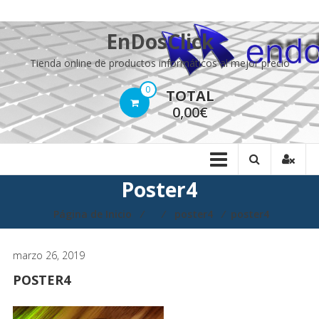
Saltar
EnDosClick
contenido
Tienda online de productos informáticos al mejor precio
0
TOTAL
0,00€
Poster4
Página de Inicio
⁄
⁄
poster4
⁄
poster4
marzo 26, 2019
POSTER4