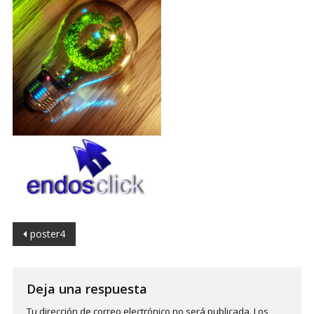
Navegación
poster4
de
entradas
Deja una respuesta
Tu dirección de correo electrónico no será publicada.
Los