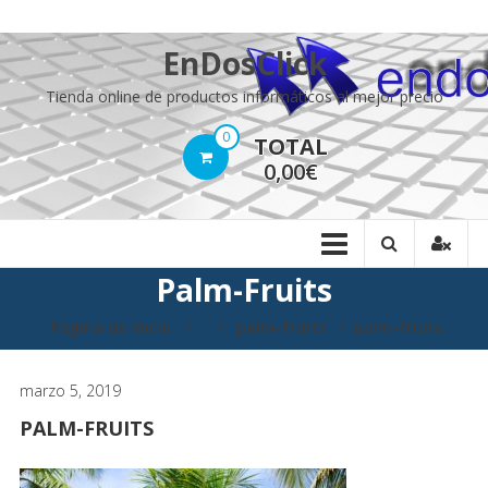
Saltar
EnDosClick
contenido
Tienda online de productos informáticos al mejor precio
0
TOTAL
0,00€
Palm-Fruits
Página de Inicio
⁄
⁄
palm-fruits
⁄
palm-fruits
marzo 5, 2019
PALM-FRUITS