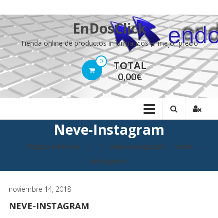
Saltar
EnDosClick
contenido
Tienda online de productos informáticos al mejor precio
0
TOTAL
0,00€
Neve-Instagram
Página de Inicio
⁄
⁄
neve-instagram
⁄
neve-
instagram
noviembre 14, 2018
NEVE-INSTAGRAM